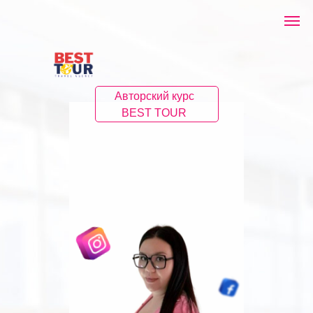
Авторский курс
BEST TOUR
Турагент
с 0 до PRO